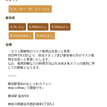
B,モンキー・M・ルフィさん
参加者
A,AL.さん
A,Miekoさん
A,Wakaさん
B,AstroCatさん
B,Ken.Iさん
会場
・カフェ開催時のマスク着用は任意へと変更
2023年3月13日より、担当スタッフ及び参加者の方のマスク着
用を任意へと変更いたします。
なお、着席距離などの利用方法は引き続き各カフェの規則に準
じての開催となります。
---------
横浜駅直結のおしゃれカフェ☆
drop coffeeにて開催です♪
横浜駅 徒歩5分
神奈川県横浜市西区南幸1丁目5-1