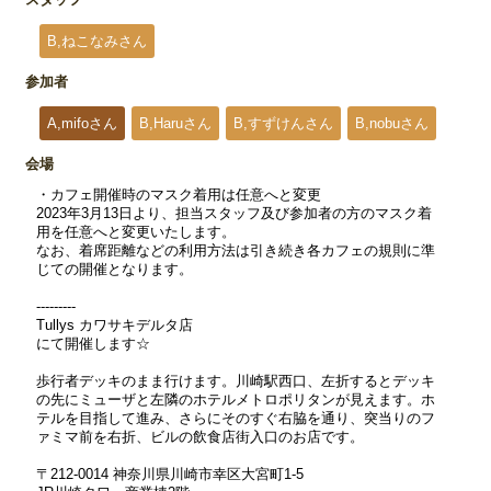
B,ねこなみさん
参加者
A,mifoさん
B,Haruさん
B,すずけんさん
B,nobuさん
会場
・カフェ開催時のマスク着用は任意へと変更
2023年3月13日より、担当スタッフ及び参加者の方のマスク着
用を任意へと変更いたします。
なお、着席距離などの利用方法は引き続き各カフェの規則に準
じての開催となります。
---------
Tullys カワサキデルタ店
にて開催します☆
歩行者デッキのまま行けます。川崎駅西口、左折するとデッキ
の先にミューザと左隣のホテルメトロポリタンが見えます。ホ
テルを目指して進み、さらにそのすぐ右脇を通り、突当りのフ
ァミマ前を右折、ビルの飲食店街入口のお店です。
〒212-0014 神奈川県川崎市幸区大宮町1-5