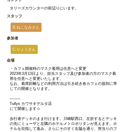
タリーズカウンターの前辺りにいます。
スタッフ
B,ねこなみさん
参加者
C,りょうさん
会場
・カフェ開催時のマスク着用は任意へと変更
2023年3月13日より、担当スタッフ及び参加者の方のマスク着
用を任意へと変更いたします。
なお、着席距離などの利用方法は引き続き各カフェの規則に準
じての開催となります。
---------
Tullys カワサキデルタ店
にて開催します☆
歩行者デッキのまま行けます。川崎駅西口、左折するとデッキ
の先にミューザと左隣のホテルメトロポリタンが見えます。ホ
テルを目指して進み、さらにそのすぐ右脇を通り、突当りのフ