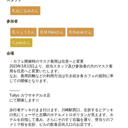
B,ねこなみさん
参加者
B,りょうさん
B,M.Haruさん
B,Kazukiさん
C,yukiさん
会場
・カフェ開催時のマスク着用は任意へと変更
2023年3月13日より、担当スタッフ及び参加者の方のマスク着
用を任意へと変更いたします。
なお、着席距離などの利用方法は引き続き各カフェの規則に準
じての開催となります。
---------
Tullys カワサキデルタ店
にて開催します☆
歩行者デッキのまま行けます。川崎駅西口、左折するとデッキ
の先にミューザと左隣のホテルメトロポリタンが見えます。ホ
テルを目指して進み、さらにそのすぐ右脇を通り、突当りのフ
ァミマ前を右折、ビルの飲食店街入口のお店です。