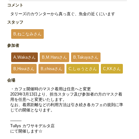
コメント
タリーズのカウンターから真っ直ぐ、魚金の近くにいます
スタッフ
B,ねこなみさん
参加者
A,Wakaさん
B,M.Haruさん
B,Takuyaさん
B,Hisuiさん
B,chisaさん
C,しゅうとさん
C,KKさん
会場
・カフェ開催時のマスク着用は任意へと変更
2023年3月13日より、担当スタッフ及び参加者の方のマスク着
用を任意へと変更いたします。
なお、着席距離などの利用方法は引き続き各カフェの規則に準
じての開催となります。
---------
Tullys カワサキデルタ店
にて開催します☆