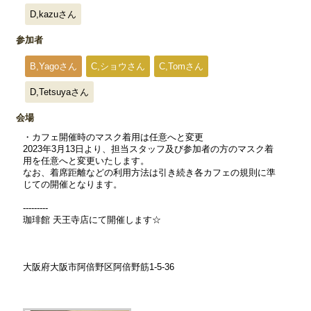
D,kazuさん
参加者
B,Yagoさん
C,ショウさん
C,Tomさん
D,Tetsuyaさん
会場
・カフェ開催時のマスク着用は任意へと変更
2023年3月13日より、担当スタッフ及び参加者の方のマスク着
用を任意へと変更いたします。
なお、着席距離などの利用方法は引き続き各カフェの規則に準
じての開催となります。
---------
珈琲館 天王寺店にて開催します☆
大阪府大阪市阿倍野区阿倍野筋1-5-36