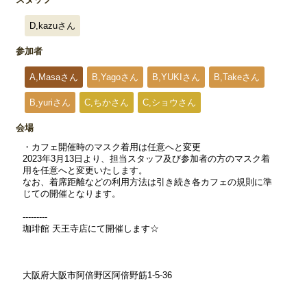
D,kazuさん
参加者
A,Masaさん
B,Yagoさん
B,YUKIさん
B,Takeさん
B,yuriさん
C,ちかさん
C,ショウさん
会場
・カフェ開催時のマスク着用は任意へと変更
2023年3月13日より、担当スタッフ及び参加者の方のマスク着
用を任意へと変更いたします。
なお、着席距離などの利用方法は引き続き各カフェの規則に準
じての開催となります。
---------
珈琲館 天王寺店にて開催します☆
大阪府大阪市阿倍野区阿倍野筋1-5-36