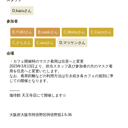
D,kazuさん
参加者
B,YUKIさん
B,naokiさん
C,Momoさん
C,Ciscoさん
C,さらさん
C,asaさん
D,マツケンさん
会場
・カフェ開催時のマスク着用は任意へと変更
2023年3月13日より、担当スタッフ及び参加者の方のマスク着
用を任意へと変更いたします。
なお、着席距離などの利用方法は引き続き各カフェの規則に準
じての開催となります。
---------
珈琲館 天王寺店にて開催します☆
大阪府大阪市阿倍野区阿倍野筋1-5-36