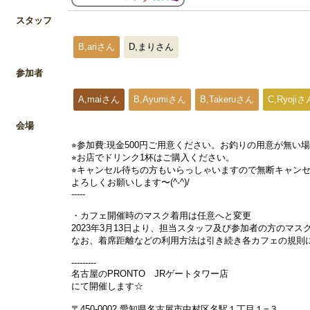
スタッフ
B,ariさん
D,まりさん
参加者
A,maiさん
B,Ayumiさん
B,Takeruさん
C,Ryojiさ
会場
⭐︎参加費:現金500円ご用意ください。お釣りの用意が無い
⭐︎お店でドリンク1杯はご購入ください。
⭐︎キャンセル待ちの方もいらっしゃいますので無断キャン
よろしくお願いします〜(^-^)/
-----
・カフェ開催時のマスク着用は任意へと変更
2023年3月13日より、担当スタッフ及び参加者の方のマ
なお、着席距離などの利用方法は引き続き各カフェの規則
---------
名古屋のPRONTO JRゲートタワー店
にて開催します☆
〒450-0002 愛知県名古屋市中村区名駅１丁目１−３