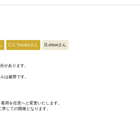
ん
C,C.Yosukeさん
D,shioriさん
場合があります。
セルは厳禁です。
スク着用を任意へと変更いたします。
に準じての開催となります。