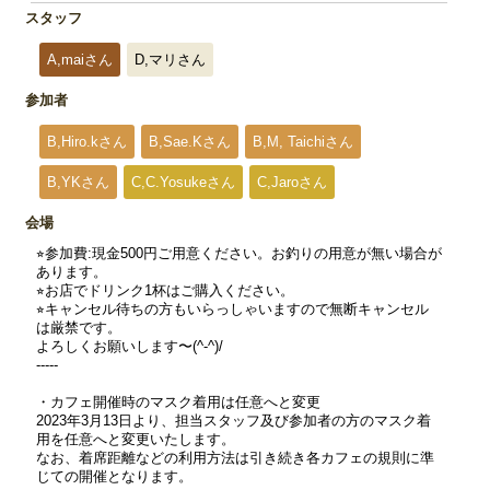
スタッフ
A,maiさん
D,マリさん
参加者
B,Hiro.kさん
B,Sae.Kさん
B,M, Taichiさん
B,YKさん
C,C.Yosukeさん
C,Jaroさん
会場
⭐︎参加費:現金500円ご用意ください。お釣りの用意が無い場合が
あります。
⭐︎お店でドリンク1杯はご購入ください。
⭐︎キャンセル待ちの方もいらっしゃいますので無断キャンセル
は厳禁です。
よろしくお願いします〜(^-^)/
-----
・カフェ開催時のマスク着用は任意へと変更
2023年3月13日より、担当スタッフ及び参加者の方のマスク着
用を任意へと変更いたします。
なお、着席距離などの利用方法は引き続き各カフェの規則に準
じての開催となります。