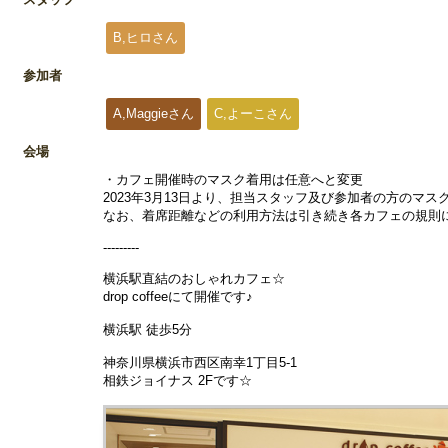
B,ヒロさん
参加者
A,Maggieさん
C,よーこさん
会場
・カフェ開催時のマスク着用は任意へと変更
2023年3月13日より、担当スタッフ及び参加者の方のマ
なお、着席距離などの利用方法は引き続き各カフェの規則
---------
横浜駅直結のおしゃれカフェ☆
drop coffeeにて開催です♪
横浜駅 徒歩5分
神奈川県横浜市西区南幸1丁目5-1
相鉄ジョイナス 2Fです☆