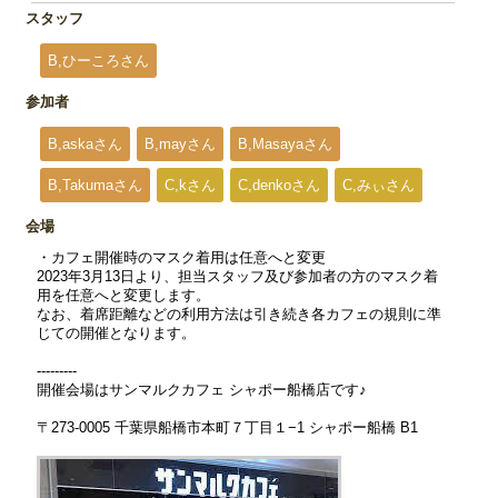
スタッフ
B,ひーころさん
参加者
B,askaさん
B,mayさん
B,Masayaさん
B,Takumaさん
C,kさん
C,denkoさん
C,みぃさん
会場
・カフェ開催時のマスク着用は任意へと変更
2023年3月13日より、担当スタッフ及び参加者の方のマスク着
用を任意へと変更します。
なお、着席距離などの利用方法は引き続き各カフェの規則に準
じての開催となります。
---------
開催会場はサンマルクカフェ シャポー船橋店です♪
〒273-0005 千葉県船橋市本町７丁目１−1 シャポー船橋 B1