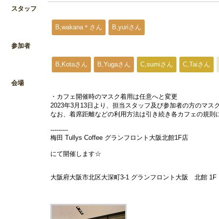
スタッフ
B,wakana＊さん
B,yuriさん
参加者
B,Kotaさん
B,Yugaさん
C,sumiさん
C,Taiさん
会場
・カフェ開催時のマスク着用は任意へと変更
2023年3月13日より、担当スタッフ及び参加者の方のマ
なお、着席距離などの利用方法は引き続き各カフェの規則
---------
梅田 Tullys Coffee グランフロント大阪北館1F店
にて開催します☆
大阪府大阪市北区大深町3-1 グランフロント大阪 北館 1F