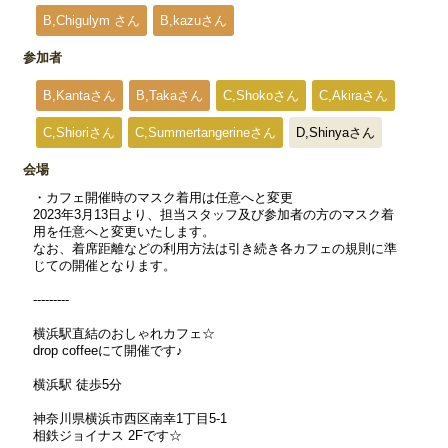
B,Chigulym さん
B,kazuさん
参加者
B,Kantaさん
B,Takaさん
C,Shokoさん
C,Akiraさん
C,Shioriさん
C,Summertangerineさん
D,Shinyaさん
会場
・カフェ開催時のマスク着用は任意へと変更
2023年3月13日より、担当スタッフ及び参加者の方のマスク着
用を任意へと変更いたします。
なお、着席距離などの利用方法は引き続き各カフェの規則に準
じての開催となります。
---------
横浜駅直結のおしゃれカフェ☆
drop coffeeにて開催です♪
横浜駅 徒歩5分
神奈川県横浜市西区南幸1丁目5-1
相鉄ジョイナス 2Fです☆