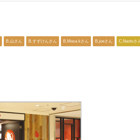
B,山さん
B,すずけんさん
B,Masa.kさん
B,joeさん
C,Naotoさ