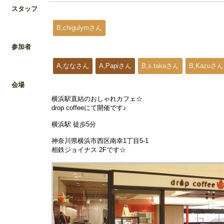
スタッフ
B,chigulymさん
参加者
A,ななさん
A,Papiさん
B,s.takaさん
B,Kazuさん
会場
横浜駅直結のおしゃれカフェ☆
drop coffeeにて開催です♪
横浜駅 徒歩5分
神奈川県横浜市西区南幸1丁目5-1
相鉄ジョイナス 2Fです☆