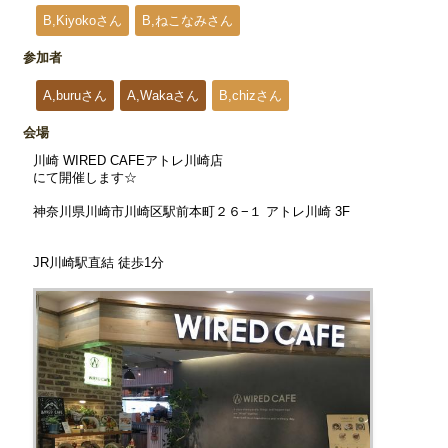
B,Kiyokoさん
B,ねこなみさん
参加者
A,buruさん
A,Wakaさん
B,chizさん
会場
川崎 WIRED CAFEアトレ川崎店
にて開催します☆
神奈川県川崎市川崎区駅前本町２６−１ アトレ川崎 3F
JR川崎駅直結 徒歩1分