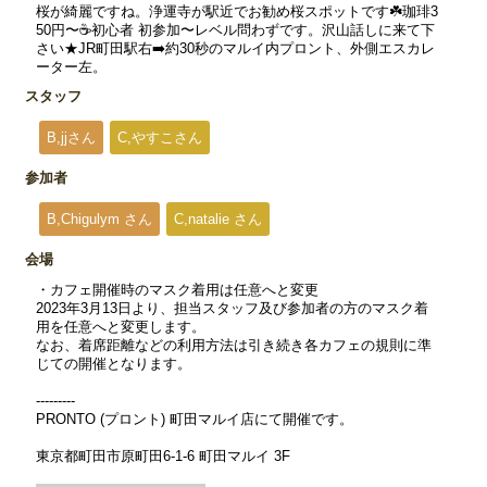
桜が綺麗ですね。浄運寺が駅近でお勧め桜スポットです☘️珈琲3
50円〜☕️初心者 初参加〜レベル問わずです。沢山話しに来て下
さい★JR町田駅右➡️約30秒のマルイ内プロント、外側エスカレ
ーター左。
スタッフ
B,jjさん
C,やすこさん
参加者
B,Chigulym さん
C,natalie さん
会場
・カフェ開催時のマスク着用は任意へと変更
2023年3月13日より、担当スタッフ及び参加者の方のマスク着
用を任意へと変更します。
なお、着席距離などの利用方法は引き続き各カフェの規則に準
じての開催となります。
---------
PRONTO (プロント) 町田マルイ店にて開催です。
東京都町田市原町田6-1-6 町田マルイ 3F