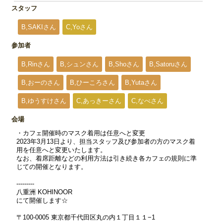
スタッフ
B,SAKIさん
C,Yoさん
参加者
B,Rinさん
B,シュンさん
B,Shoさん
B,Satoruさん
B,おーのさん
B,ひーころさん
B,Yutaさん
B,ゆうすけさん
C,あっきーさん
C,なべさん
会場
・カフェ開催時のマスク着用は任意へと変更
2023年3月13日より、担当スタッフ及び参加者の方のマスク着
用を任意へと変更いたします。
なお、着席距離などの利用方法は引き続き各カフェの規則に準
じての開催となります。
---------
八重洲 KOHINOOR
にて開催します☆
〒100-0005 東京都千代田区丸の内１丁目１１−1