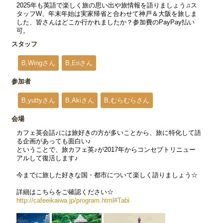
2025年も英語で楽しく旅の思い出や旅情報を語りましょう♫ス
タッフW、年末年始は実家帰省と合わせて神戸＆大阪を旅しま
した、皆さんはどこか行かれましたか？参加費のPayPay払い
可。
スタッフ
B,Wingさん
B,Eriさん
参加者
B,yuttyさん
B,Akiさん
B,むらむらさん
会場
カフェ英会話♪には旅好きの方が多いことから、旅に特化して語
る企画があっても面白い♪
ということで、旅カフェ英♪が2017年からコンセプトリニュー
アルして復活します♪
今までに旅した好きな国・都市について楽しく語りましょう☆
詳細はこちらをご確認ください☆
http://cafeeikaiwa.jp/program.html#Tabi