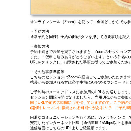
オンラインツール（Zoom）を使って、全国どこからでも
・予約方法
通常予約と同様に予約の(R)ボタンを押して必要事項を記
・参加方法
予約手続きで決済を完了されますと、Zoomのセッションア
また、「仮申し込みありがとうございます」という件名のメ
URLをクリックし、指示された手順に従ってご参加くださ
・その他事前準備等
こちらのセッションはZoomを経由してご参加いただきます
携帯から参加される方は必ず事前にAPPのダウンロードと
ご予約時のメールアドレスに参加用のURLをお送りします
セッション開始時間になりましたら、専用URLからご参加
同じURLで前後の時間にも開催していますので、ご予約の
(開催中レッスンに接続される可能性があるので、ご予約時間
円滑なコミュニケーションを行う為に、カメラをオンにし
安定したインターネット回線（通信速度 15Mbps以上
通信速度はこちらのURLよりご確認頂けます。