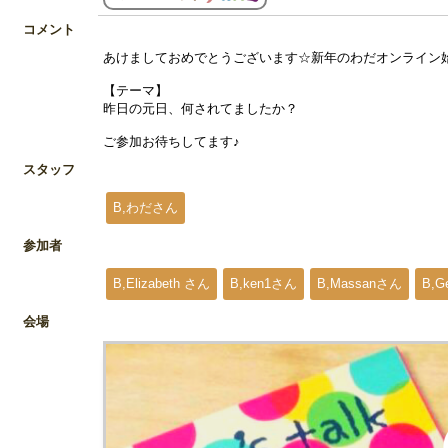
コメント
あけましておめでとうございます☆新年のわだオンライン
【テーマ】
昨日の元日、何されてましたか？
ご参加お待ちしてます♪
スタッフ
B,わださん
参加者
B,Elizabeth さん
B,ken1さん
B,Massanさん
B,
会場