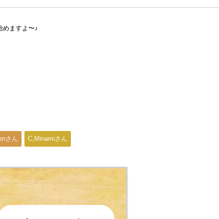
始めますよ〜♪
Genさん
C,Minamiさん