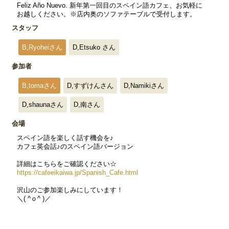
Feliz Año Nuevo. 新年第一回目のスペイン語カフェ、お気軽に
お越しください。※店内奥のソファテーブルで受付します。
スタッフ
B,Ryoheiさん
D,Etsuko さん
参加者
B,tomaさん
D,すずけんさん
D,Namikiさん
D,shaunaさん
D,南さん
会場
スペイン語を楽しく話す機会を♪
カフェ英会話♪のスペイン語バージョン
詳細はこちらをご確認ください☆
https://cafeeikaiwa.jp/Spanish_Cafe.html
沢山のご参加楽しみにしています！
＼( ^ｏ^ )／