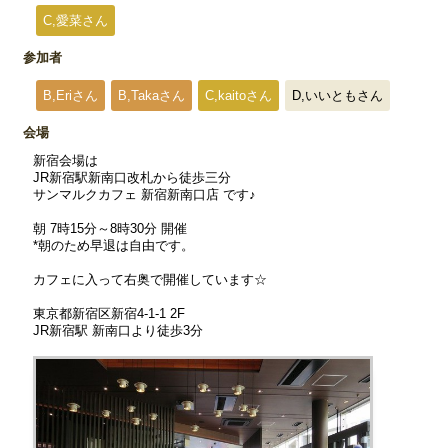
C,愛菜さん
参加者
B,Eriさん
B,Takaさん
C,kaitoさん
D,いいともさん
会場
新宿会場は
JR新宿駅新南口改札から徒歩三分
サンマルクカフェ 新宿新南口店 です♪
朝 7時15分～8時30分 開催
*朝のため早退は自由です。
カフェに入って右奥で開催しています☆
東京都新宿区新宿4-1-1 2F
JR新宿駅 新南口より徒歩3分