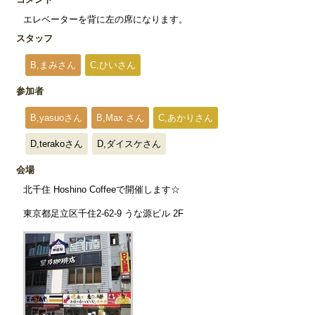
エレベーターを背に左の席になります。
スタッフ
B,まみさん
C,ひいさん
参加者
B,yasuoさん
B,Max さん
C,あかりさん
D,terakoさん
D,ダイスケさん
会場
北千住 Hoshino Coffeeで開催します☆
東京都足立区千住2-62-9 うな源ビル 2F