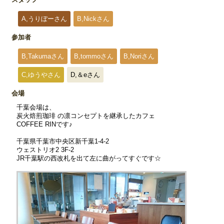
A,うりぼーさん
B,Nickさん
参加者
B,Takumaさん
B,tommoさん
B,Noriさん
C,ゆうやさん
D,＆eさん
会場
千葉会場は、
炭火焙煎珈琲 の凛コンセプトを継承したカフェ
COFFEE RINです♪
千葉県千葉市中央区新千葉1-4-2
ウェストリオ2 3F-2
JR千葉駅の西改札を出て左に曲がってすぐです☆