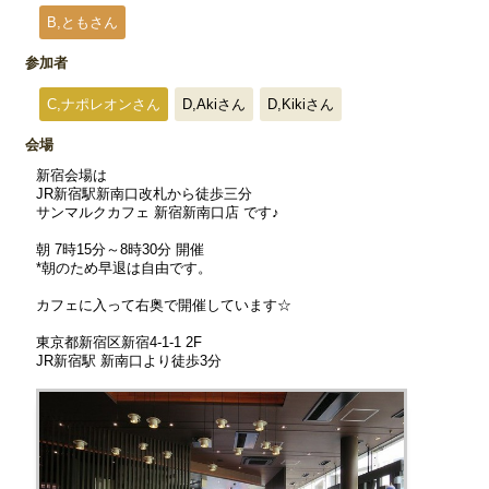
B,ともさん
参加者
C,ナポレオンさん
D,Akiさん
D,Kikiさん
会場
新宿会場は
JR新宿駅新南口改札から徒歩三分
サンマルクカフェ 新宿新南口店 です♪
朝 7時15分～8時30分 開催
*朝のため早退は自由です。
カフェに入って右奥で開催しています☆
東京都新宿区新宿4-1-1 2F
JR新宿駅 新南口より徒歩3分