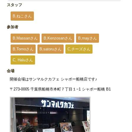
スタッフ
B,ねこさん
参加者
B,Massanさん
B,Kenzosanさん
B,mayさん
B,Tomoさん
B,satoruさん
C,チーズさん
C, Haluさん
会場
開催会場はサンマルクカフェ シャポー船橋店です♪
〒273-0005 千葉県船橋市本町７丁目１−1 シャポー船橋 B1