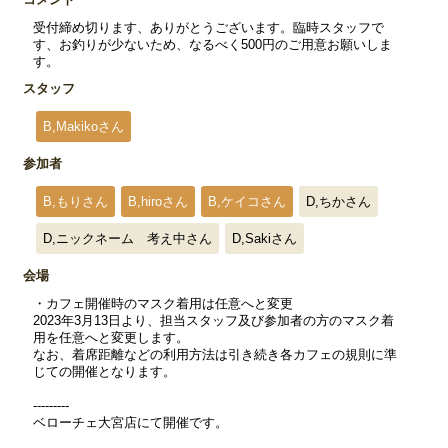
受付締め切ります、ありがとうございます。臨時スタッフで
す、お釣りが少ないため、なるべく500円のご用意お願いしま
す。
スタッフ
B,Makikoさん
参加者
B,もりさん
B,hiroさん
B,ケイコさん
D,ちかさん
D,ニックネーム 考え中さん
D,Sakiさん
会場
・カフェ開催時のマスク着用は任意へと変更
2023年3月13日より、担当スタッフ及び参加者の方のマスク着
用を任意へと変更します。
なお、着席距離などの利用方法は引き続き各カフェの規則に準
じての開催となります。
---------
ベローチェ大宮店にて開催です。