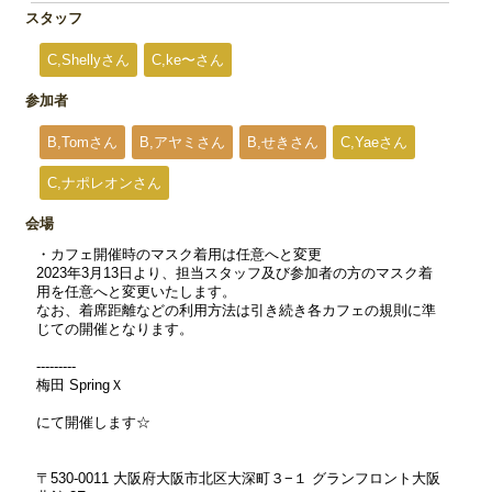
スタッフ
C,Shellyさん
C,ke〜さん
参加者
B,Tomさん
B,アヤミさん
B,せきさん
C,Yaeさん
C,ナポレオンさん
会場
・カフェ開催時のマスク着用は任意へと変更
2023年3月13日より、担当スタッフ及び参加者の方のマスク着
用を任意へと変更いたします。
なお、着席距離などの利用方法は引き続き各カフェの規則に準
じての開催となります。
---------
梅田 SpringＸ
にて開催します☆
〒530-0011 大阪府大阪市北区大深町３−１ グランフロント大阪