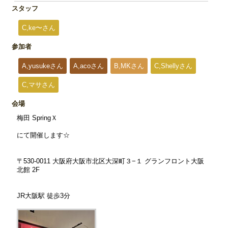
スタッフ
C,ke〜さん
参加者
A,yusukeさん
A,acoさん
B,MKさん
C,Shellyさん
C,マサさん
会場
梅田 SpringＸ
にて開催します☆
〒530-0011 大阪府大阪市北区大深町３−１ グランフロント大阪
北館 2F
JR大阪駅 徒歩3分