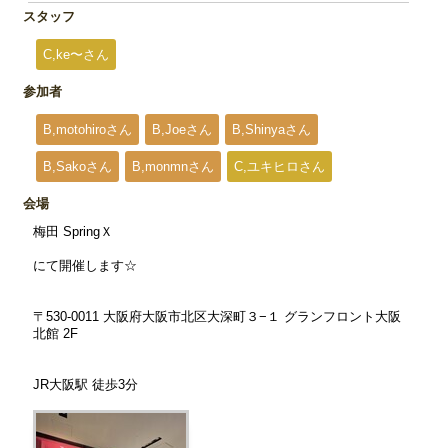
スタッフ
C,ke〜さん
参加者
B,motohiroさん
B,Joeさん
B,Shinyaさん
B,Sakoさん
B,monmnさん
C,ユキヒロさん
会場
梅田 SpringＸ
にて開催します☆
〒530-0011 大阪府大阪市北区大深町３−１ グランフロント大阪
北館 2F
JR大阪駅 徒歩3分