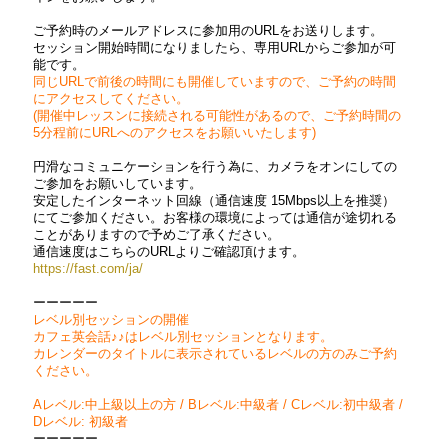
ご予約時のメールアドレスに参加用のURLをお送りします。
セッション開始時間になりましたら、専用URLからご参加が可
能です。
同じURLで前後の時間にも開催していますので、ご予約の時間
にアクセスしてください。
(開催中レッスンに接続される可能性があるので、ご予約時間の
5分程前にURLへのアクセスをお願いいたします)
円滑なコミュニケーションを行う為に、カメラをオンにしての
ご参加をお願いしています。
安定したインターネット回線（通信速度 15Mbps以上を推奨）
にてご参加ください。お客様の環境によっては通信が途切れる
ことがありますので予めご了承ください。
通信速度はこちらのURLよりご確認頂けます。
https://fast.com/ja/
ーーーーー
レベル別セッションの開催
カフェ英会話♪♪はレベル別セッションとなります。
カレンダーのタイトルに表示されているレベルの方のみご予約
ください。
Aレベル:中上級以上の方 / Bレベル:中級者 / Cレベル:初中級者 /
Dレベル: 初級者
ーーーーー