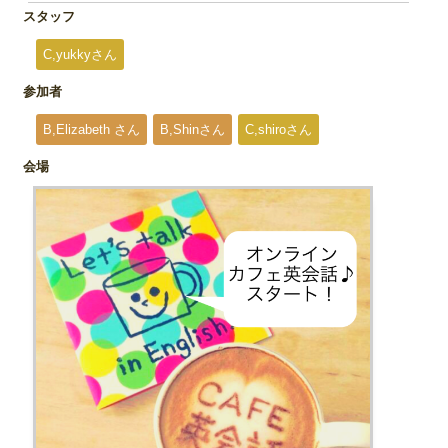
スタッフ
C,yukkyさん
参加者
B,Elizabeth さん
B,Shinさん
C,shiroさん
会場