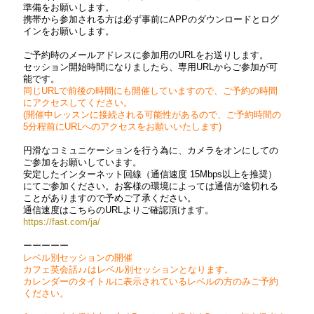
準備をお願いします。
携帯から参加される方は必ず事前にAPPのダウンロードとログ
インをお願いします。
ご予約時のメールアドレスに参加用のURLをお送りします。
セッション開始時間になりましたら、専用URLからご参加が可
能です。
同じURLで前後の時間にも開催していますので、ご予約の時間
にアクセスしてください。
(開催中レッスンに接続される可能性があるので、ご予約時間の
5分程前にURLへのアクセスをお願いいたします)
円滑なコミュニケーションを行う為に、カメラをオンにしての
ご参加をお願いしています。
安定したインターネット回線（通信速度 15Mbps以上を推奨）
にてご参加ください。お客様の環境によっては通信が途切れる
ことがありますので予めご了承ください。
通信速度はこちらのURLよりご確認頂けます。
https://fast.com/ja/
ーーーーー
レベル別セッションの開催
カフェ英会話♪♪はレベル別セッションとなります。
カレンダーのタイトルに表示されているレベルの方のみご予約
ください。