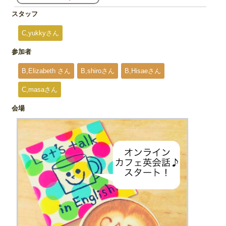
スタッフ
C,yukkyさん
参加者
B,Elizabeth さん
B,shiroさん
B,Hisaeさん
C,masaさん
会場