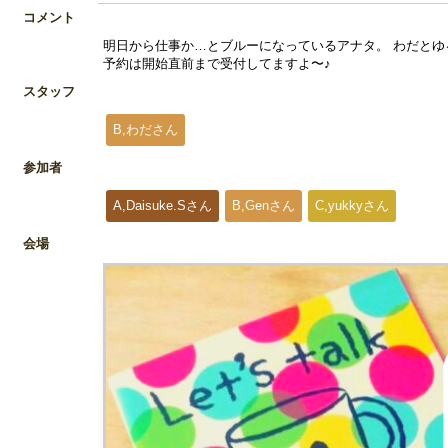
コメント
明日から仕事か…とブルーになっているアナタ。 わだとゆるっと話
予約は開始直前まで受付してますよ〜♪
スタッフ
B,わださん
参加者
A,Daisuke.Sさん
B,Genさん
C,yukkyさん
会場