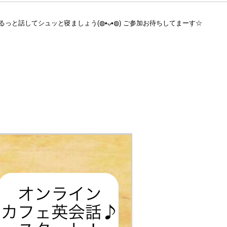
してシュッと寝ましょう(⁠◍⁠•⁠ᴗ⁠•⁠◍⁠) ご参加お待ちしてまーす☆