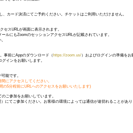
入し、カード決済にてご予約ください。チケットはご利用いただけません。
クセスURLが画面に表示されます。
ールにもZoomのセッションアクセスURLが記載されています。
い。
。事前にAppのダウンロード（
https://zoom.us/
）およびログインの準備をお
ログインをお願いします。
。
が可能です。
時間にアクセスしてください。
の5分程前にURLへのアクセスをお願いいたします)
てのご参加をお願いしています。
を推奨）にてご参加ください。お客様の環境によっては通信が途切れることがあ