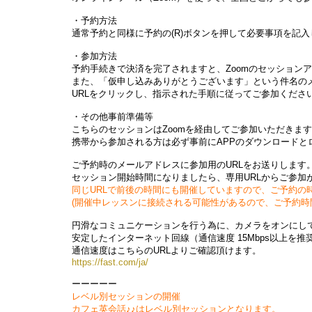
・予約方法
通常予約と同様に予約の(R)ボタンを押して必要事項を記
・参加方法
予約手続きで決済を完了されますと、Zoomのセッションア
また、「仮申し込みありがとうございます」という件名のメ
URLをクリックし、指示された手順に従ってご参加くださ
・その他事前準備等
こちらのセッションはZoomを経由してご参加いただきます
携帯から参加される方は必ず事前にAPPのダウンロードと
ご予約時のメールアドレスに参加用のURLをお送りします
セッション開始時間になりましたら、専用URLからご参加
同じURLで前後の時間にも開催していますので、ご予約の
(開催中レッスンに接続される可能性があるので、ご予約時間
円滑なコミュニケーションを行う為に、カメラをオンにし
安定したインターネット回線（通信速度 15Mbps以上
通信速度はこちらのURLよりご確認頂けます。
https://fast.com/ja/
ーーーーー
レベル別セッションの開催
カフェ英会話♪♪はレベル別セッションとなります。