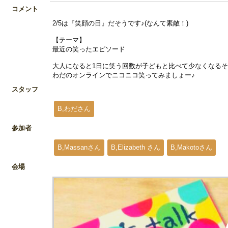
コメント
2/5は『笑顔の日』だそうです♪(なんて素敵！)
【テーマ】
最近の笑ったエピソード
大人になると1日に笑う回数が子どもと比べて少なくなる
わだのオンラインでニコニコ笑ってみましょー♪
スタッフ
B,わださん
参加者
B,Massanさん
B,Elizabeth さん
B,Makotoさん
会場