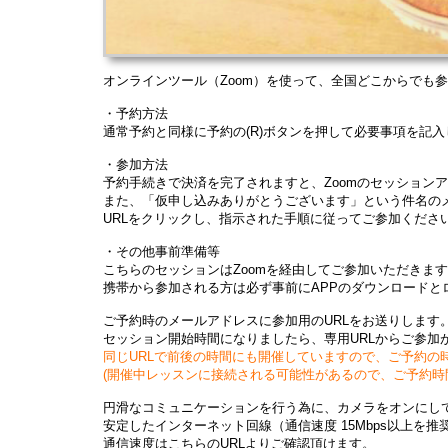
オンラインツール（Zoom）を使って、全国どこからでも
・予約方法
通常予約と同様に予約の(R)ボタンを押して必要事項を記
・参加方法
予約手続きで決済を完了されますと、Zoomのセッションア
また、「仮申し込みありがとうございます」という件名のメ
URLをクリックし、指示された手順に従ってご参加くださ
・その他事前準備等
こちらのセッションはZoomを経由してご参加いただきます
携帯から参加される方は必ず事前にAPPのダウンロードと
ご予約時のメールアドレスに参加用のURLをお送りします
セッション開始時間になりましたら、専用URLからご参加
同じURLで前後の時間にも開催していますので、ご予約の
(開催中レッスンに接続される可能性があるので、ご予約時間
円滑なコミュニケーションを行う為に、カメラをオンにし
安定したインターネット回線（通信速度 15Mbps以上
通信速度はこちらのURLよりご確認頂けます。