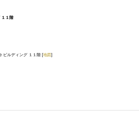
グ １１階
トビルディング １１階 [
地図
]