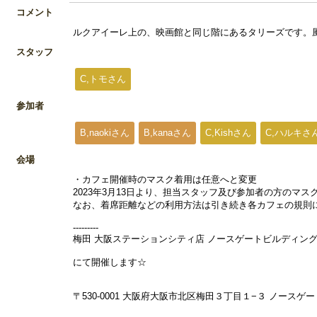
コメント
ルクアイーレ上の、映画館と同じ階にあるタリーズです。
スタッフ
C,トモさん
参加者
B,naokiさん
B,kanaさん
C,Kishさん
C,ハルキさ
会場
・カフェ開催時のマスク着用は任意へと変更
2023年3月13日より、担当スタッフ及び参加者の方のマ
なお、着席距離などの利用方法は引き続き各カフェの規則
---------
梅田 大阪ステーションシティ店 ノースゲートビルディング
にて開催します☆
〒530-0001 大阪府大阪市北区梅田３丁目１−３ ノースゲ