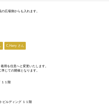
風の広場側からも入れます。
ん
C,Harry さん
スク着用を任意へと変更いたします。
に準じての開催となります。
 １１階
ートビルディング １１階