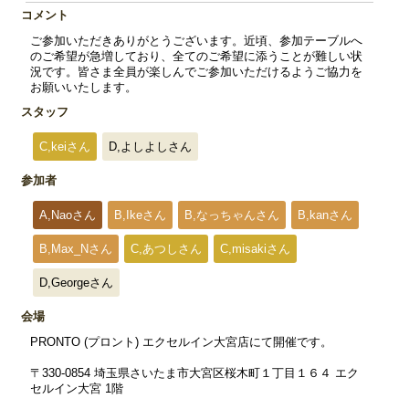
コメント
ご参加いただきありがとうございます。近頃、参加テーブルへ
のご希望が急増しており、全てのご希望に添うことが難しい状
況です。皆さま全員が楽しんでご参加いただけるようご協力を
お願いいたします。
スタッフ
C,keiさん
D,よしよしさん
参加者
A,Naoさん
B,Ikeさん
B,なっちゃんさん
B,kanさん
B,Max_Nさん
C,あつしさん
C,misakiさん
D,Georgeさん
会場
PRONTO (プロント) エクセルイン大宮店にて開催です。
〒330-0854 埼玉県さいたま市大宮区桜木町１丁目１６４ エク
セルイン大宮 1階