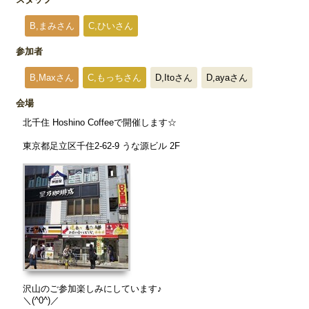
B,まみさん
C,ひいさん
参加者
B,Maxさん
C,もっちさん
D,Itoさん
D,ayaさん
会場
北千住 Hoshino Coffeeで開催します☆
東京都足立区千住2-62-9 うな源ビル 2F
沢山のご参加楽しみにしています♪
＼(^0^)／