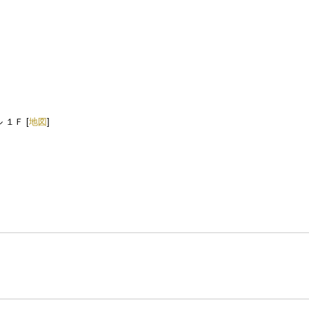
 １Ｆ [
地図
]