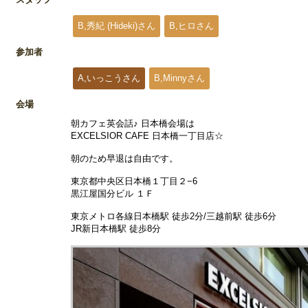
B,秀紀 (Hideki)さん
B,ヒロさん
参加者
A,いっこうさん
B,Minnyさん
会場
朝カフェ英会話♪ 日本橋会場は
EXCELSIOR CAFE 日本橋一丁目店☆
朝のため早退は自由です。
東京都中央区日本橋１丁目２−6
黒江屋国分ビル １Ｆ
東京メトロ各線日本橋駅 徒歩2分/三越前駅 徒歩6分
JR新日本橋駅 徒歩8分