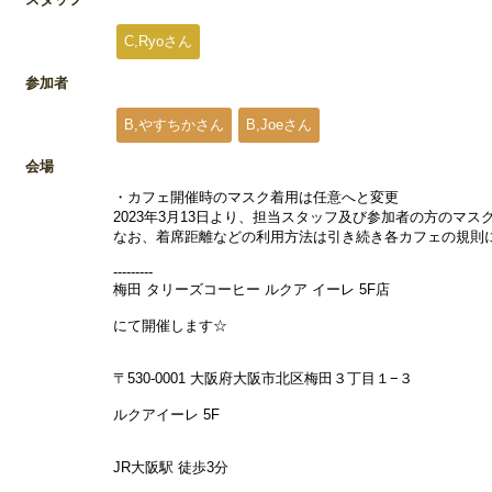
C,Ryoさん
参加者
B,やすちかさん
B,Joeさん
会場
・カフェ開催時のマスク着用は任意へと変更
2023年3月13日より、担当スタッフ及び参加者の方のマ
なお、着席距離などの利用方法は引き続き各カフェの規則
---------
梅田 タリーズコーヒー ルクア イーレ 5F店
にて開催します☆
〒530-0001 大阪府大阪市北区梅田３丁目１−３
ルクアイーレ 5F
JR大阪駅 徒歩3分