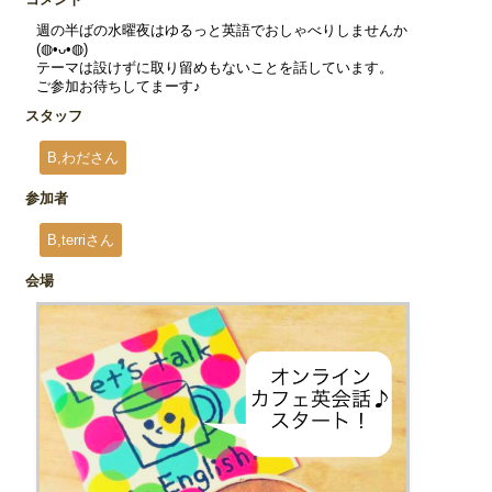
週の半ばの水曜夜はゆるっと英語でおしゃべりしませんか
(⁠◍⁠•⁠ᴗ⁠•⁠◍⁠)
テーマは設けずに取り留めもないことを話しています。
ご参加お待ちしてまーす♪
スタッフ
B,わださん
参加者
B,terriさん
会場