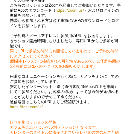
・その他事前準備等
こちらのセッションはZoomを経由してご参加いただきます。事
前にAppのダウンロード（
https://zoom.us/
）およびログインの
準備をお願いします。
携帯から参加される方は必ず事前にAPPのダウンロードとログ
インをお願いします。
ご予約時のメールアドレスに参加用のURLをお送りします。
セッション開始時間になりましたら、専用URLからご参加が可
能です。
同じURLで前後の時間にも開催していますので、ご予約の時間
にアクセスしてください。
(開催中レッスンに接続される可能性があるので、ご予約時間の
5分程前にURLへのアクセスをお願いいたします)
円滑なコミュニケーションを行う為に、カメラをオンにしての
ご参加をお願いしています。
安定したインターネット回線（通信速度 15Mbps以上を推奨）
にてご参加ください。お客様の環境によっては通信が途切れる
ことがありますので予めご了承ください。
通信速度はこちらのURLよりご確認頂けます。
https://fast.com/ja/
ーーーーー
レベル別セッションの開催
カフェ英会話♪♪はレベル別セッションとなります。
カレンダーのタイトルに表示されているレベルの方のみご予約