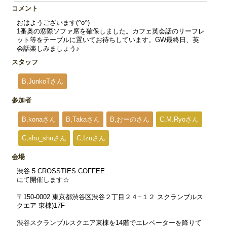
コメント
おはようございます(^o^)
1番奥の窓際ソファ席を確保しました。カフェ英会話のリーフレ
ット等をテーブルに置いてお待ちしています。GW最終日、英
会話楽しみましょう♪
スタッフ
B,JunkoTさん
参加者
B,konaさん
B,Takaさん
B,おーのさん
C,M.Ryoさん
C,shu_shuさん
C,Izuさん
会場
渋谷 5 CROSSTIES COFFEE
にて開催します☆
〒150-0002 東京都渋谷区渋谷２丁目２４−１２ スクランブルス
クエア 東棟)17F
渋谷スクランブルスクエア東棟を14階でエレベーターを降りて