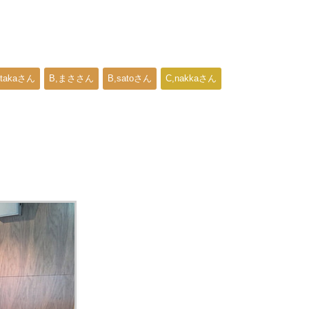
,takaさん
B,まささん
B,satoさん
C,nakkaさん