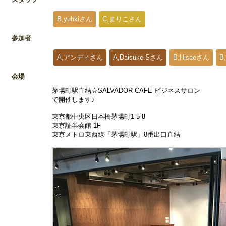
B,yuhkiさん
C,まりこさん
参加者
A,アンディさん
A,Daisuke.Sさん
B,Hisaeさん
B
会場
茅場町駅直結☆SALVADOR CAFE ビジネスサロン
で開催します♪
東京都中央区日本橋茅場町1-5-8
東京証券会館 1F
東京メトロ東西線「茅場町駅」8番出口直結