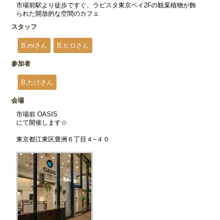
市場前駅より徒歩ですぐ、ラビスタ東京ベイ2Fの観葉植物が飾
られた開放的な空間のカフェ
スタッフ
B,miさん
B,ヒロさん
参加者
B,たけさん
会場
市場前 OASIS
にて開催します☆
東京都江東区豊洲６丁目４−４０