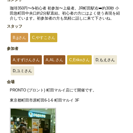
珈琲350円〜☕️初心者 初参加〜上級者。JR町田駅右➡️約30秒 小
田急町田中央口約2分駅直結。初心者の方にはよく使う表現を紹
介しています。初参加者の方も気軽に話しに来て下さいね。
スタッフ
B,jjさん
C,やすこさん
参加者
A,すずけんさん
A,AL.さん
C,Erikoさん
D,もえさん
D,ユミさん
会場
PRONTO (プロント) 町田マルイ店にて開催です。
東京都町田市原町田6-1-6 町田マルイ 3F