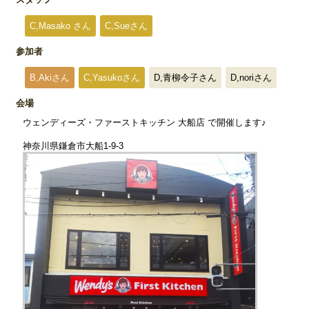
C,Masako さん
C,Sueさん
参加者
B,Akiさん
C,Yasukoさん
D,青柳令子さん
D,noriさん
会場
ウェンディーズ・ファーストキッチン 大船店 で開催します♪
神奈川県鎌倉市大船1-9-3