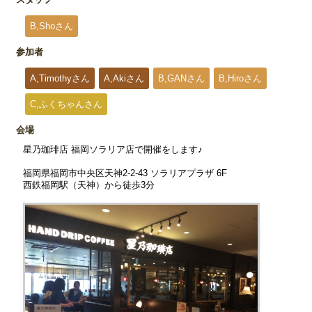
B,Shoさん
参加者
A,Timothyさん
A,Akiさん
B,GANさん
B,Hiroさん
C,ふくちゃんさん
会場
星乃珈琲店 福岡ソラリア店で開催をします♪
福岡県福岡市中央区天神2-2-43 ソラリアプラザ 6F
西鉄福岡駅（天神）から徒歩3分