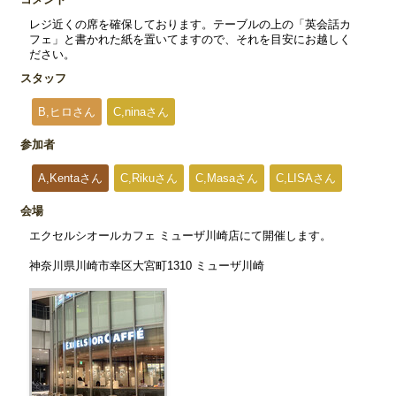
レジ近くの席を確保しております。テーブルの上の「英会話カ
フェ」と書かれた紙を置いてますので、それを目安にお越しく
ださい。
スタッフ
B,ヒロさん
C,ninaさん
参加者
A,Kentaさん
C,Rikuさん
C,Masaさん
C,LISAさん
会場
エクセルシオールカフェ ミューザ川崎店にて開催します。
神奈川県川崎市幸区大宮町1310 ミューザ川崎