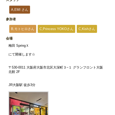
A,EMI さん
参加者
B,モトヒロさん
C,Princess YOKOさん
C,Kishさん
会場
梅田 SpringＸ
にて開催します☆
〒530-0011 大阪府大阪市北区大深町３−１ グランフロント大阪
北館 2F
JR大阪駅 徒歩3分