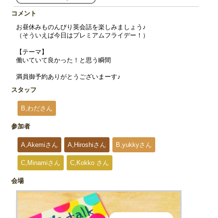
コメント
お昼休みものんびり英会話を楽しみましょう♪
（そういえば今日はプレミアムフライデー！）
【テーマ】
働いていて良かった！と思う瞬間
満員御予約ありがとうございまーす♪
スタッフ
B,わださん
参加者
A,Akemiさん
A,Hiroshiさん
B,yukkyさん
C,Minamiさん
C,Kokko さん
会場