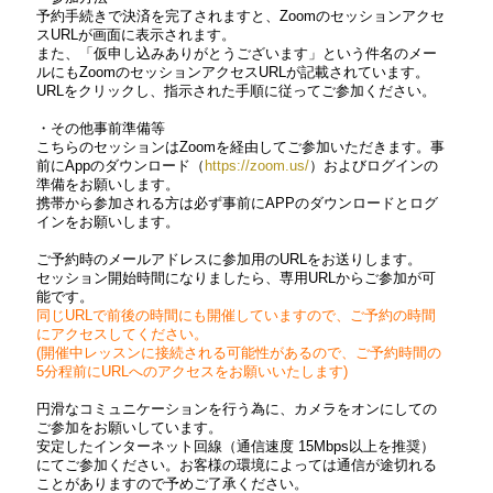
予約手続きで決済を完了されますと、Zoomのセッションアクセ
スURLが画面に表示されます。
また、「仮申し込みありがとうございます」という件名のメー
ルにもZoomのセッションアクセスURLが記載されています。
URLをクリックし、指示された手順に従ってご参加ください。
・その他事前準備等
こちらのセッションはZoomを経由してご参加いただきます。事
前にAppのダウンロード（
https://zoom.us/
）およびログインの
準備をお願いします。
携帯から参加される方は必ず事前にAPPのダウンロードとログ
インをお願いします。
ご予約時のメールアドレスに参加用のURLをお送りします。
セッション開始時間になりましたら、専用URLからご参加が可
能です。
同じURLで前後の時間にも開催していますので、ご予約の時間
にアクセスしてください。
(開催中レッスンに接続される可能性があるので、ご予約時間の
5分程前にURLへのアクセスをお願いいたします)
円滑なコミュニケーションを行う為に、カメラをオンにしての
ご参加をお願いしています。
安定したインターネット回線（通信速度 15Mbps以上を推奨）
にてご参加ください。お客様の環境によっては通信が途切れる
ことがありますので予めご了承ください。