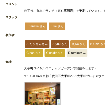
コメント
終了後、有志でランチ（東京駅周辺）を予定しています。カ
スタッフ
B,tanaka さん
B,keiさん
参加者
A,たかさんさん
A,yukiさん
B,Kaiさん
B,Chie さ
C,haruさん
C,nakkaさん
D,terakoさん
会場
大手町ロイヤルココナッツガーデンで開催をします♪
〒100-0004東京都千代田区大手町2-3-1大手町プレイスウ