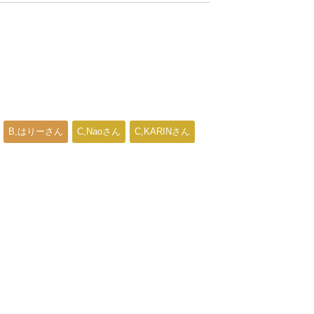
B,はりーさん
C,Naoさん
C,KARINさん