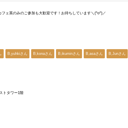
フェ英のみのご参加も大歓迎です！お待ちしています＼(^o^)／
ん
B,yuhkiさん
B,konaさん
B,ikuminさん
B,asaさん
B,Junさん
エストタワー1階